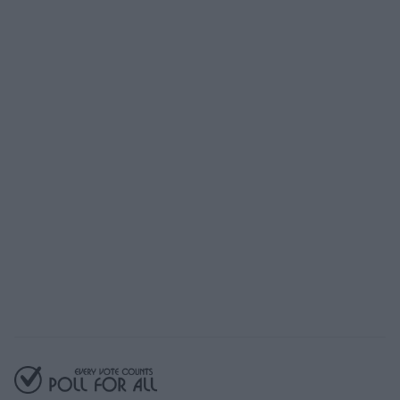
Bereit, mit Poll For All
zu starten?
Unser kostenloser Plan bietet Ihnen
Zugriff auf alle wesentlichen Funktionen
Kostenlos starten