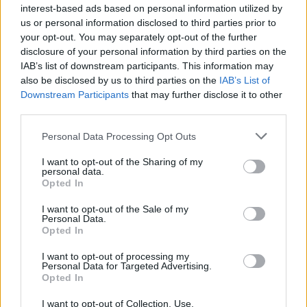
auf Ressourcen oder Dienstleistungen zu
interest-based ads based on personal information utilized by
us or personal information disclosed to third parties prior to
ermitteln. Diese Informationen können Vereinen
your opt-out. You may separately opt-out of the further
helfen, ihr Angebot besser auf die Bedürfnisse
disclosure of your personal information by third parties on the
ihrer Mitglieder abzustimmen.
IAB’s list of downstream participants. This information may
also be disclosed by us to third parties on the
IAB’s List of
Downstream Participants
that may further disclose it to other
Entscheidungen treffen
third parties.
Personal Data Processing Opt Outs
Bestellungen von Vereintrikots, Auswahl von
Vereinsausrüstung - solche und andere
I want to opt-out of the Sharing of my
personal data.
Entscheidungen sind jetzt mit Poll For All kein
Opted In
Aufwand mehr. Vereine können Poll For All
I want to opt-out of the Sale of my
nutzen, um Meinungen und Feedback von ihren
Personal Data.
Opted In
Mitgliedern zu wichtigen Entscheidungen
einzuholen. Dies kann dazu beitragen, dass die
I want to opt-out of processing my
Personal Data for Targeted Advertising.
Entscheidung den Interessen und Präferenzen der
Opted In
Mehrheit der Mitglieder entspricht.
I want to opt-out of Collection, Use,