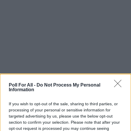
kommen.
Meinungsumfragen
Meinungsumfragen zu erstellen soll gar nicht
umständlich sein. Als Vereinsvorsitzende holen Sie
Feedback von Vereinsmitgliedern samt
Kommentaren zu verschiedenen Themen - von
Vereinsführung bis zu Mitgliederbeiträge und
Vorteile ab.
Poll For All -
Do Not Process My Personal
Information
Bedarfsanalyse
If you wish to opt-out of the sale, sharing to third parties, or
Poll For All kann genutzt werden, um
processing of your personal or sensitive information for
targeted advertising by us, please use the below opt-out
Bedarfsanalysen durchzuführen und die
section to confirm your selection. Please note that after your
spezifischen Bedürfnisse der Mitglieder in Bezug
opt-out request is processed you may continue seeing