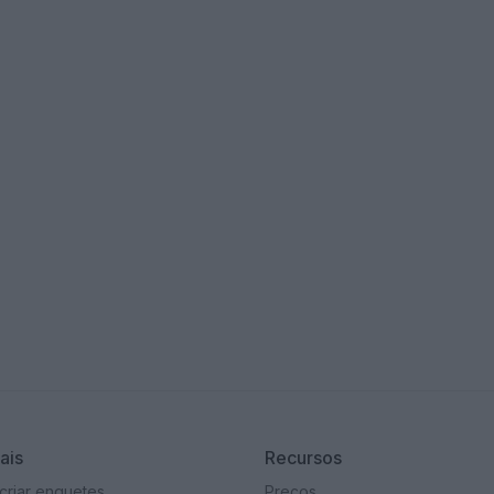
r com o Poll For All?
so a todos os recursos essenciais
ais
Recursos
riar enquetes
Preços