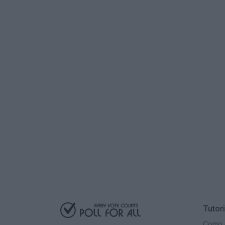
Pronto para começa
Nosso plano gratuito oferece aces
Tutori
Como c