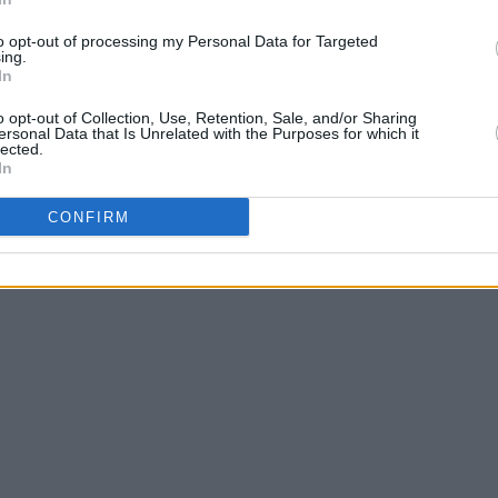
citar feedback em projetos pessoais ou relacionados
sobre uma obra de arte em que está trabalhando, ou 
to opt-out of processing my Personal Data for Targeted
ing.
In
o opt-out of Collection, Use, Retention, Sale, and/or Sharing
ersonal Data that Is Unrelated with the Purposes for which it
lected.
In
ar em ideias ou propostas. Por exemplo, um grupo de
CONFIRM
doar para um evento de arrecadação de fundos, ou um
priorizar.