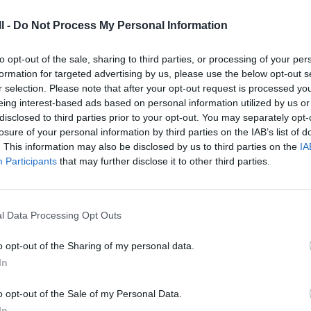
l -
Do Not Process My Personal Information
to opt-out of the sale, sharing to third parties, or processing of your per
nejar eventos com amigos ou colegas. Por exemplo, a
formation for targeted advertising by us, please use the below opt-out s
r selection. Please note that after your opt-out request is processed y
 para um passeio em grupo ou para obter feedback s
eing interest-based ads based on personal information utilized by us or
disclosed to third parties prior to your opt-out. You may separately opt-
losure of your personal information by third parties on the IAB’s list of
. This information may also be disclosed by us to third parties on the
IA
rupo
Participants
that may further disclose it to other third parties.
 decisões em grupo, como qual restaurante ir para um
 pode criar uma enquete para votar em qual filme as
l Data Processing Opt Outs
nquete para decidir onde ir para uma atividade de in
o opt-out of the Sharing of my personal data.
In
o opt-out of the Sale of my Personal Data.
In