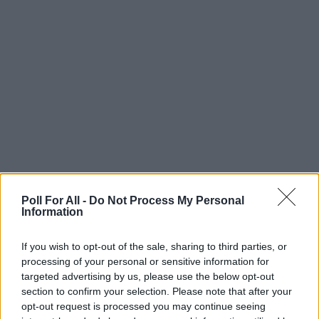
questionários?
Posso criar pesquisas com opções para
escolher uma ou mais respostas?
Posso definir um número mínimo e máximo
de opções que os respondentes podem
escolher ao responder minha pesquisa?
Poll For All -
Do Not Process My Personal
Posso criar pesquisas de classificação por
Information
estrelas e pesquisas de medição de
opinião?
If you wish to opt-out of the sale, sharing to third parties, or
processing of your personal or sensitive information for
targeted advertising by us, please use the below opt-out
Posso limitar quantos participantes podem
section to confirm your selection. Please note that after your
opt-out request is processed you may continue seeing
selecionar uma opção de resposta