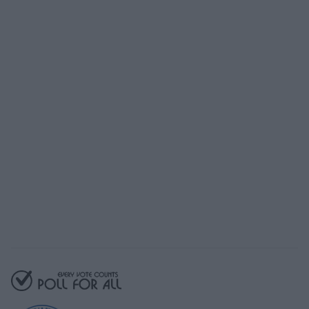
Pronto para começar
com o Poll For All?
Nosso plano gratuito oferece acesso a
todos os recursos essenciais
Comece gratuitamente