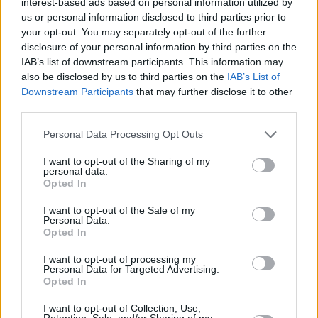
interest-based ads based on personal information utilized by
específica em minha votação?
us or personal information disclosed to third parties prior to
your opt-out. You may separately opt-out of the further
disclosure of your personal information by third parties on the
Os participantes podem adicionar suas
IAB’s list of downstream participants. This information may
also be disclosed by us to third parties on the
IAB’s List of
próprias respostas à minha votação ou
Downstream Participants
that may further disclose it to other
questionário?
third parties.
Personal Data Processing Opt Outs
Posso criar votações com perguntas
I want to opt-out of the Sharing of my
abertas?
personal data.
Opted In
I want to opt-out of the Sale of my
Posso adicionar imagens e links às minhas
Personal Data.
votações?
Opted In
I want to opt-out of processing my
Personal Data for Targeted Advertising.
Os participantes podem deixar
Opted In
comentários em minhas votações?
I want to opt-out of Collection, Use,
Retention, Sale, and/or Sharing of my