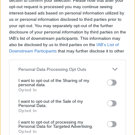
section to confirm your selection. Please note that after your
opt-out request is processed you may continue seeing
Puis-je limiter le nombre de participants
interest-based ads based on personal information utilized by
us or personal information disclosed to third parties prior to
pouvant choisir une option de réponse
your opt-out. You may separately opt-out of the further
particulière dans mon sondage ?
disclosure of your personal information by third parties on the
IAB’s list of downstream participants. This information may
also be disclosed by us to third parties on the
IAB’s List of
Les participants peuvent-ils ajouter leurs
Downstream Participants
that may further disclose it to other
propres réponses à mon sondage ou
third parties.
questionnaire ?
Personal Data Processing Opt Outs
I want to opt-out of the Sharing of my
personal data.
Puis-je créer des sondages avec des
Opted In
questions ouvertes ?
I want to opt-out of the Sale of my
Personal Data.
Opted In
Puis-je ajouter des images et des liens à
I want to opt-out of processing my
mes sondages ?
Personal Data for Targeted Advertising.
Opted In