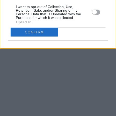
I want to opt-out of Collection, Use,
Les participants peuvent-ils laisser des
Retention, Sale, and/or Sharing of my
commentaires sur mes sondages ?
Personal Data that Is Unrelated with the
Purposes for which it was collected.
Opted In
Comment puis-je partager mon sondage
CONFIRM
ou questionnaire ?
Puis-je fixer une date limite pour voter sur
mon sondage ou questionnaire ?
Puis-je mettre en pause, reprendre ou
arrêter le vote dans mon sondage à tout
moment ?
Puis-je gérer la visibilité des résultats de