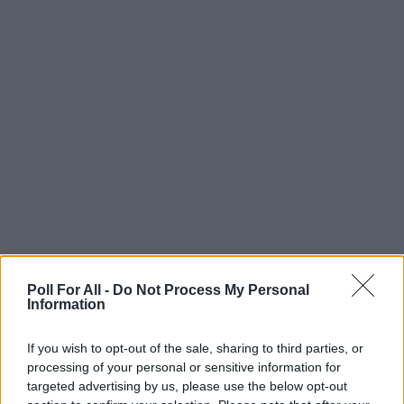
que je peux utiliser dans mes sondages ou
questionnaires ?
Puis-je créer des sondages avec des
options pour choisir une ou plusieurs
réponses ?
Puis-je définir un nombre minimum et
maximum d'options que les répondants
peuvent choisir lorsqu'ils répondent à mon
sondage ?
Poll For All -
Do Not Process My Personal
Information
Puis-je créer des sondages de notation en
If you wish to opt-out of the sale, sharing to third parties, or
étoiles et des sondages de mesure
processing of your personal or sensitive information for
d'opinion ?
targeted advertising by us, please use the below opt-out