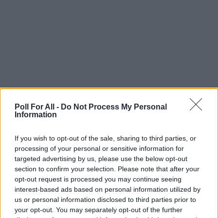
feedback dagli studenti sull'efficacia dei metodi di
insegnamento, degli incarichi o dei materiali del
corso. Questi feedback possono aiutare gli
educatori a migliorare la loro pratica di
insegnamento e a soddisfare in modo più efficace
le esigenze degli studenti.
Agevolare le discussioni
Poll For All -
Do Not Process My Personal
Information
Il nostro strumento di sondaggio agevolerà le
If you wish to opt-out of the sale, sharing to third parties, or
discussioni in classe e promuoverà l'interazione
processing of your personal or sensitive information for
degli studenti. Ad esempio, gli insegnanti possono
targeted advertising by us, please use the below opt-out
section to confirm your selection. Please note that after your
utilizzare Poll For All per raccogliere opinioni su un
opt-out request is processed you may continue seeing
particolare argomento e poi utilizzare il feedback
interest-based ads based on personal information utilized by
per avviare una discussione in classe.
us or personal information disclosed to third parties prior to
your opt-out. You may separately opt-out of the further