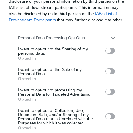
disclosure of your personal information by third parties on the
Valutare i risultati di
IAB’s list of downstream participants. This information may
also be disclosed by us to third parties on the
IAB’s List of
apprendimento
Downstream Participants
that may further disclose it to other
third parties.
Poll For All può essere utile per valutare l'efficacia
Personal Data Processing Opt Outs
di un particolare corso o attività di
I want to opt-out of the Sharing of my
apprendimento. Gli insegnanti raccolgono dati
personal data.
Opted In
sulle prestazioni degli studenti e possono valutare
il successo del corso e prendere decisioni basate
I want to opt-out of the Sale of my
Personal Data.
sui dati per le future offerte.
Opted In
I want to opt-out of processing my
Personal Data for Targeted Advertising.
Opted In
I want to opt-out of Collection, Use,
Retention, Sale, and/or Sharing of my
Personal Data that Is Unrelated with the
Purposes for which it was collected.
Opted In