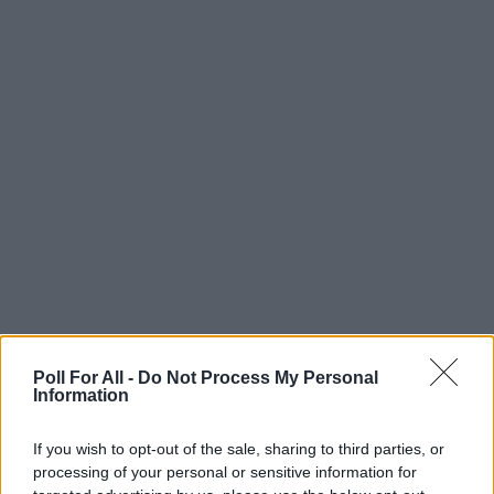
esprimere liberamente i
propri pensieri e opinioni
attraverso domande aperte
nei tuoi sondaggi.
Immagini e link
Arricchisci i tuoi sondaggi
con immagini e link per
fornire ulteriori contesti e
coinvolgere il tuo pubblico.
Commenti
Interagisci con i
partecipanti e raccogli
feedback attraverso
Poll For All -
Do Not Process My Personal
sezioni di commenti nei tuoi
Information
sondaggi.
If you wish to opt-out of the sale, sharing to third parties, or
Link unici per la
processing of your personal or sensitive information for