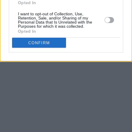
Opted In
tuo sondaggio in qualsiasi
momento, avendo il pieno
I want to opt-out of Collection, Use,
controllo sulla durata del
Retention, Sale, and/or Sharing of my
Personal Data that Is Unrelated with the
tuo sondaggio.
Purposes for which it was collected.
Opted In
Controllo della visibilità
CONFIRM
dei risultati del
sondaggio
Gestisci la visibilità dei
risultati del tuo sondaggio
con opzioni
personalizzate, decidendo
chi può visualizzare i
risultati e quando (ad
esempio, prima o dopo le
votazioni).
Modifica del sondaggio e
dei voti
Modifica e modifica i tuoi