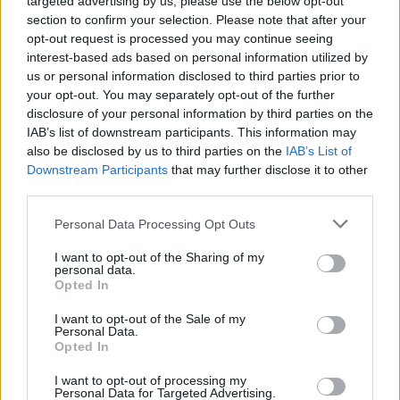
condivisione di sondaggi
targeted advertising by us, please use the below opt-out
e questionari
section to confirm your selection. Please note that after your
Condividi il tuo sondaggio
opt-out request is processed you may continue seeing
o questionario con link
interest-based ads based on personal information utilized by
unici, che assicurano che
us or personal information disclosed to third parties prior to
solo chi ha il link possa
your opt-out. You may separately opt-out of the further
accedervi, eliminando la
disclosure of your personal information by third parties on the
necessità di una
IAB’s list of downstream participants. This information may
protezione con password.
also be disclosed by us to third parties on the
IAB’s List of
Downstream Participants
that may further disclose it to other
third parties.
Scadenza delle votazioni
Imposta una scadenza per
Personal Data Processing Opt Outs
le votazioni per
incoraggiare una
I want to opt-out of the Sharing of my
personal data.
partecipazione tempestiva
Opted In
ed assicurare risultati rapidi.
I want to opt-out of the Sale of my
Personal Data.
Pausa, ripresa e arresto
Opted In
delle votazioni
Metti in pausa, riprendi o
I want to opt-out of processing my
Personal Data for Targeted Advertising.
interrompi le votazioni nel